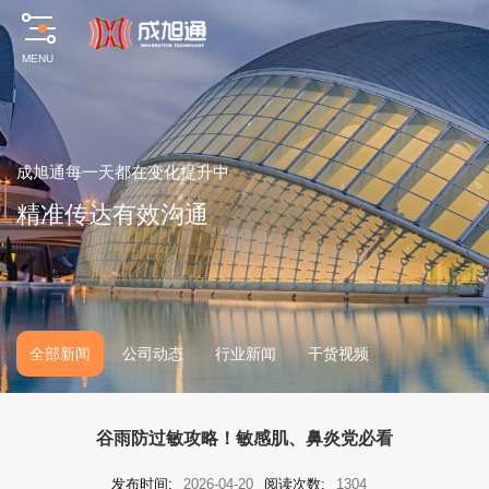
MENU
成
旭
通
每
一
天
都
在
变
化
提
升
中
精
准
传
达
有
效
沟
通
全部新闻
公司动态
行业新闻
干货视频
谷雨防过敏攻略！敏感肌、鼻炎党必看
发布时间:
2026-04-20
阅读次数:
1304