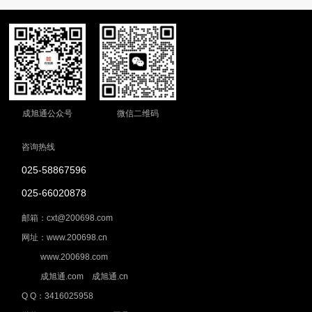
成旭通公众号
微信二维码
咨询热线
025-58867596
025-66020878
邮箱：cxt@200698.com
网址：www.200698.cn
www.200698.com
成旭通.com 成旭通.cn
Q Q：3416025958